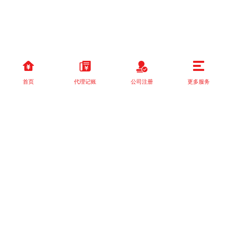
首页
代理记账
公司注册
更多服务
以上就是本站关于[还在为资质代办烦恼？四川区县的公司看过来！]
的详细介绍。 如果您还有什么疑问或需求，请【立即咨询】客服或