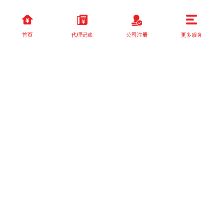
首页
代理记账
公司注册
更多服务
以上就是本站关于[四川区县个体户工商注册：新手必须知道的五件
事！]的详细介绍。 如果您还有什么疑问或需求，请【立即咨询】客
服或添加VX: XXXXXX由我们的专业顾问免费为您解答。
相关标签：