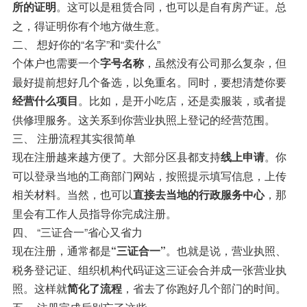
。这可以是租赁合同，也可以是自有房产证。总
所的证明
之，得证明你有个地方做生意。
二、 想好你的“名字”和“卖什么”
个体户也需要一个
，虽然没有公司那么复杂，但
字号名称
最好提前想好几个备选，以免重名。同时，要想清楚你要
。比如，是开小吃店，还是卖服装，或者提
经营什么项目
供修理服务。这关系到你营业执照上登记的经营范围。
三、 注册流程其实很简单
现在注册越来越方便了。大部分区县都支持
。你
线上申请
可以登录当地的工商部门网站，按照提示填写信息，上传
相关材料。当然，也可以
，那
直接去当地的行政服务中心
里会有工作人员指导你完成注册。
四、 “三证合一”省心又省力
现在注册，通常都是
。也就是说，营业执照、
“三证合一”
税务登记证、组织机构代码证这三证会合并成一张营业执
照。这样就
，省去了你跑好几个部门的时间。
简化了流程
五、 注册完成后别忘了这些