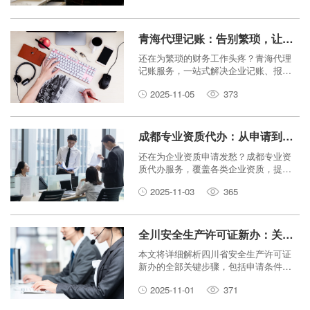
青海代理记账：告别繁琐，让专业人士助你一臂之力！
还在为繁琐的财务工作头疼？青海代理
记账服务，一站式解决企业记账、报
税、财务咨询等难题，让专业团队为您
2025-11-05
373
保驾护航，助您轻装上阵，专注于核心
业务发展。
成都专业资质代办：从申请到获批，全程无忧！
还在为企业资质申请发愁？成都专业资
质代办服务，覆盖各类企业资质，提供
从准备材料、提交申请到最终获批的一
2025-11-03
365
站式解决方案，让您的资质办理全程无
忧！
全川安全生产许可证新办：关键步骤与注意事项
本文将详细解析四川省安全生产许可证
新办的全部关键步骤，包括申请条件、
必备材料、办理流程及常见注意事项，
2025-11-01
371
帮助企业顺利获取安全生产许可证。