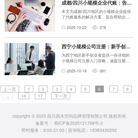
成都/四川小规模企业代账：告别繁琐，专注核心业务
本文为成都/四川地区的小规模企业提供
了代账服务的解决方案，旨在帮助企业
摆脱繁琐的财务工作，将更多精力投入
2025-10-22
378
到核心业务发展中。
西宁小规模公司注册：新手创业者必看的入门攻略
为西宁地区新手创业者提供一份详细的
小规模公司注册入门攻略，涵盖注册流
程、所需材料、注意事项及优势，助您
2025-10-18
361
顺利开启创业之路。
上一页
1
2
3
4
5
6
7
8
...
16
17
下一页
copyright © 2023 四川易木空间品牌管理有限公司 版权所有
备案号：
蜀ICP备2025121768号-2
即时服务：9:00-21:00 | 咨询电话：18383430292